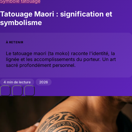
Symbole tatouage
Tatouage Maori : signification et
symbolisme
À RETENIR
Le tatouage maori (ta moko) raconte l'identité, la
lignée et les accomplissements du porteur. Un art
sacré profondément personnel.
4 min de lecture
2026