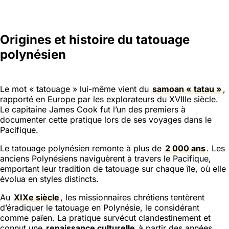
Origines et histoire du tatouage
polynésien
Le mot « tatouage » lui-même vient du
samoan « tatau »
,
rapporté en Europe par les explorateurs du XVIIIe siècle.
Le capitaine James Cook fut l’un des premiers à
documenter cette pratique lors de ses voyages dans le
Pacifique.
Le tatouage polynésien remonte à plus de
2 000 ans
. Les
anciens Polynésiens naviguèrent à travers le Pacifique,
emportant leur tradition de tatouage sur chaque île, où elle
évolua en styles distincts.
Au
XIXe siècle
, les missionnaires chrétiens tentèrent
d’éradiquer le tatouage en Polynésie, le considérant
comme païen. La pratique survécut clandestinement et
connut une
renaissance culturelle
à partir des années