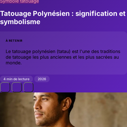
Symbole tatouage
Tatouage Polynésien : signification et
symbolisme
À RETENIR
Le tatouage polynésien (tatau) est l'une des traditions
de tatouage les plus anciennes et les plus sacrées au
monde.
4 min de lecture
2026