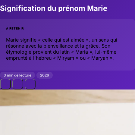
Signification du prénom Marie
À RETENIR
Marie signifie « celle qui est aimée », un sens qui
résonne avec la bienveillance et la grâce. Son
étymologie provient du latin « Maria », lui-même
emprunté à l'hébreu « Miryam » ou « Maryah ».
3 min de lecture
2026