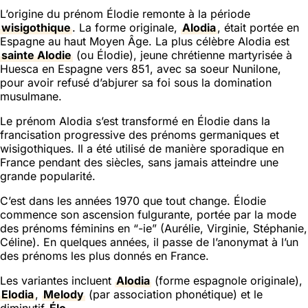
L’origine du prénom Élodie remonte à la période
wisigothique
. La forme originale,
Alodia
, était portée en
Espagne au haut Moyen Âge. La plus célèbre Alodia est
sainte Alodie
(ou Élodie), jeune chrétienne martyrisée à
Huesca en Espagne vers 851, avec sa soeur Nunilone,
pour avoir refusé d’abjurer sa foi sous la domination
musulmane.
Le prénom Alodia s’est transformé en Élodie dans la
francisation progressive des prénoms germaniques et
wisigothiques. Il a été utilisé de manière sporadique en
France pendant des siècles, sans jamais atteindre une
grande popularité.
C’est dans les années 1970 que tout change. Élodie
commence son ascension fulgurante, portée par la mode
des prénoms féminins en “-ie” (Aurélie, Virginie, Stéphanie,
Céline). En quelques années, il passe de l’anonymat à l’un
des prénoms les plus donnés en France.
Les variantes incluent
Alodia
(forme espagnole originale),
Elodia
,
Melody
(par association phonétique) et le
diminutif
Élo
.