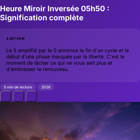
Heure Miroir Inversée 05h50 :
Signification complète
À RETENIR
Le 5 amplifié par le 0 annonce la fin d'un cycle et le
début d'une phase marquée par la liberté. C'est le
moment de lâcher ce qui ne vous sert plus et
d'embrasser le renouveau.
5 min de lecture
2026