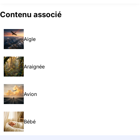
Contenu associé
Aigle
Araignée
Avion
Bébé