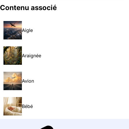
Contenu associé
Aigle
Araignée
Avion
Bébé